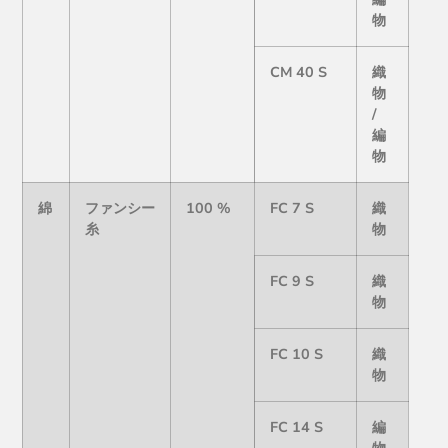
物
CM 40 S
織
物
/
編
物
綿
ファンシー
100 %
FC 7 S
織
糸
物
FC 9 S
織
物
FC 10 S
織
物
FC 14 S
編
物