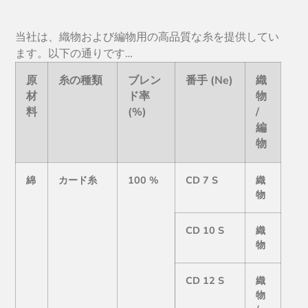
当社は、織物および編物用の高品質な糸を提供してい
ます。以下の通りです…
原
糸の種類
ブレン
番手 (Ne)
織
材
ド率
物
料
(%)
/
編
物
綿
カード糸
100 %
CD 7 S
織
物
CD 10 S
織
物
CD 12 S
織
物