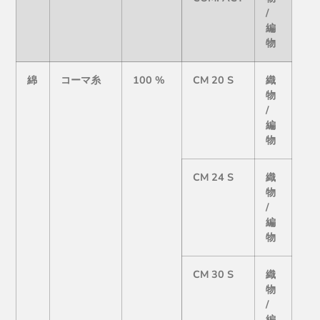
/
編
物
綿
コーマ糸
100 %
CM 20 S
織
物
/
編
物
CM 24 S
織
物
/
編
物
CM 30 S
織
物
/
編